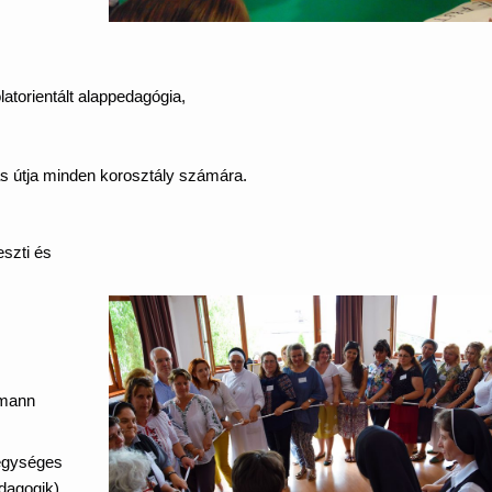
latorientált alappedagógia,
,
tás útja minden korosztály számára.
eszti és
fmann
 egységes
ädagogik)