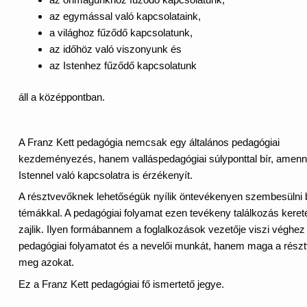
az egymással való kapcsolataink,
a világhoz fűződő kapcsolatunk,
az időhöz való viszonyunk és
az Istenhez fűződő kapcsolatunk
áll a középpontban.
A Franz Kett pedagógia nemcsak egy általános pedagógiai
kezdeményezés, hanem valláspedagógiai súlyponttal bír, amenn
Istennel való kapcsolatra is érzékenyít.
A résztvevőknek lehetőségük nyílik öntevékenyen szembesülni 
témákkal. A pedagógiai folyamat ezen tevékeny találkozás kere
zajlik. Ilyen formábannem a foglalkozások vezetője viszi véghez
pedagógiai folyamatot és a nevelői munkát, hanem maga a részt
meg azokat.
Ez a Franz Kett pedagógiai fő ismertető jegye.