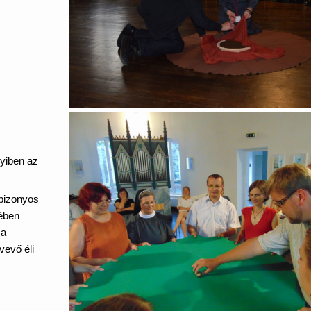
yiben az
bizonyos
tében
 a
vevő éli