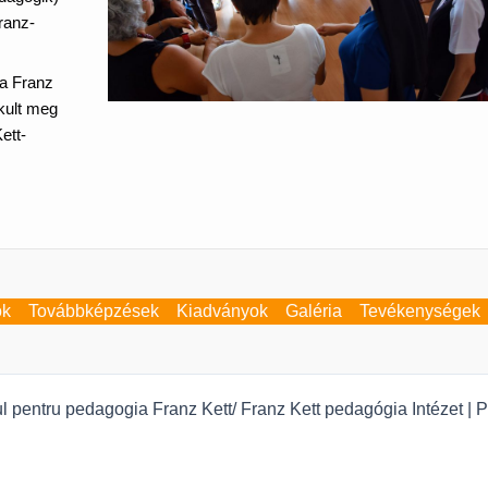
ranz-
a Franz
kult meg
ett-
ök
Továbbképzések
Kiadványok
Galéria
Tevékenységek
tul pentru pedagogia Franz Kett/ Franz Kett pedagógia Intézet |