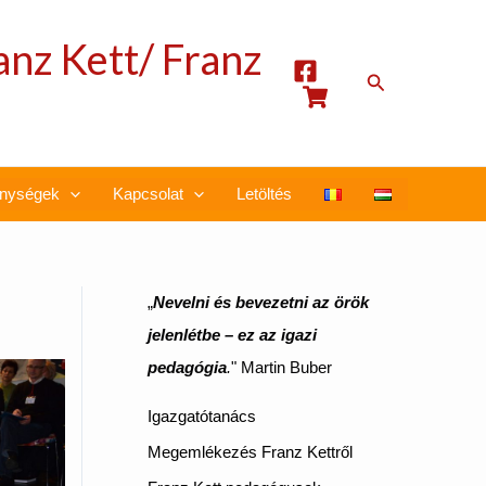
anz Kett/ Franz
Search
nységek
Kapcsolat
Letöltés
„
Nevelni és bevezetni az örök
jelenlétbe – ez az igazi
pedagógia
.
" Martin Buber
Igazgatótanács
Megemlékezés Franz Kettről