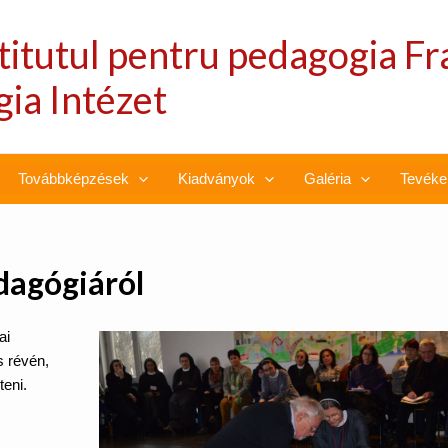
stitutul pentru pedagogia Fr
ia Intézet
Továbbképzések
Kiadványok
Galéria
Tevéke
dagógiáról
ai
s révén,
teni.