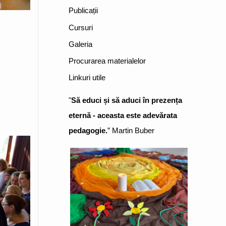
Publicații
Cursuri
Galeria
Procurarea materialelor
Linkuri utile
"
Să educi și să aduci în prezența
eternă - aceasta este adevărata
pedagogie.
” Martin Buber