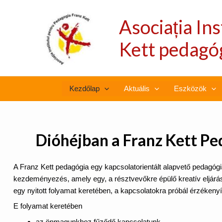
Skip
to
Asociația In
content
Kett pedagóg
Kezdőlap
Aktuális
Eszközök
Dióhéjban a Franz Kett Pe
A Franz Kett pedagógia egy kapcsolatorientált alapvető pedagógi
kezdeményezés, amely egy, a résztvevőkre épülő kreatív eljárá
egy nyitott folyamat keretében, a kapcsolatokra próbál érzékenyí
E folyamat keretében
az önmagunkhoz fűződő kapcsolatunk,