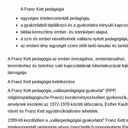
A Franz Kett pedagógia
egységes értelemorientált pedagógia,
a gyakorlatból táplálkozó és a gyakorlatra irányuló kapcso
bibliai-keresztény ember- és istenképen alapul,
a szív és ember nevelésének vallásra nyitott pedagógiája
az emberi lény egységét szem előtt tartó tanulás és taní
A Franz Kett pedagógia az ember önmagához, embertársaihoz,
teremtéshez és Istenhez való kapcsolatának kibontakozását fejl
támogatja.
A Franz Kett pedagógia keletkezése
A Franz Kett pedagógia „valláspedagógiai gyakorlat” (RPP,
religionspädagogische Praxis) kezdeményezésében gyökerezik,
amelynek kezdetei az 1972-1978 közötti időszakra, Esther Kau
nővér és Franz Kett együttműködésére tehetőek.
1999-től kezdődően a „valláspedagógiai gyakorlatot” Franz Kett
értelemorientált pedagógia néven (ganzheitlich-sinnorientierte P