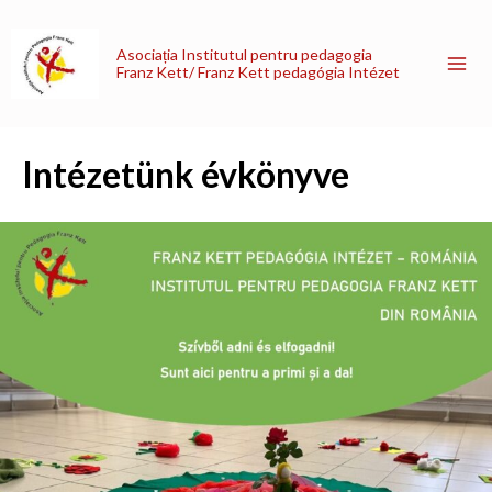
Skip
Mai
to
Asociația Institutul pentru pedagogia
Me
content
Franz Kett/ Franz Kett pedagógia Intézet
Intézetünk évkönyve