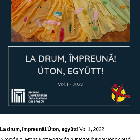
La drum, împreună!/Úton, együtt!
Vol.1, 2022
A romániai Franz Kett Pedagógia Intézet évkönyvének első