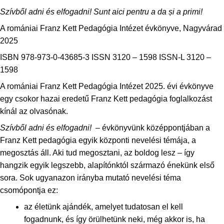
Szívből adni és elfogadni! Sunt aici pentru a da
și a primi
!
A romániai Franz Kett Pedagógia Intézet évkönyve, Nagyvárad
2025
ISBN 978-973-0-43685-3 ISSN 3120 – 1598 ISSN-L 3120 –
1598
A romániai Franz Kett Pedagógia Intézet 2025. évi évkönyve
egy csokor hazai eredetű Franz Kett pedagógia foglalkozást
kínál az olvasónak.
Szívből adni és elfogadni!
– évkönyvünk középpontjában a
Franz Kett pedagógia egyik központi nevelési témája, a
megosztás áll. Aki tud megosztani, az boldog lesz – így
hangzik egyik legszebb, alapítónktól származó énekünk első
sora. Sok ugyanazon irányba mutató nevelési téma
csomópontja ez:
az életünk ajándék, amelyet tudatosan el kell
fogadnunk, és így örülhetünk neki, még akkor is, ha