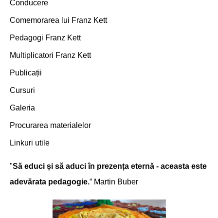
Conducere
Comemorarea lui Franz Kett
Pedagogi Franz Kett
Multiplicatori Franz Kett
Publicații
Cursuri
Galeria
Procurarea materialelor
Linkuri utile
"
Să educi și să aduci în prezența eternă - aceasta este
adevărata pedagogie.
” Martin Buber