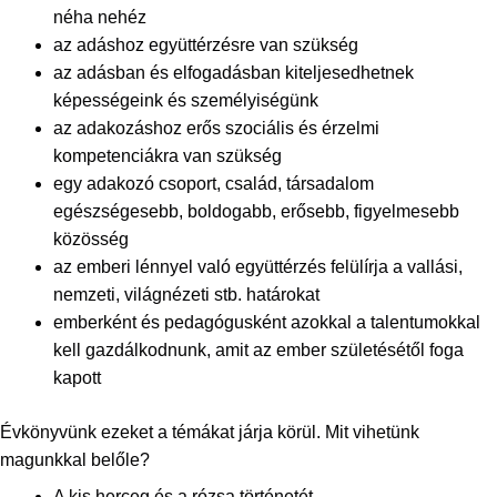
néha nehéz
az adáshoz együttérzésre van szükség
az adásban és elfogadásban kiteljesedhetnek
képességeink és személyiségünk
az adakozáshoz erős szociális és érzelmi
kompetenciákra van szükség
egy adakozó csoport, család, társadalom
egészségesebb, boldogabb, erősebb, figyelmesebb
közösség
az emberi lénnyel való együttérzés felülírja a vallási,
nemzeti, világnézeti stb. határokat
emberként és pedagógusként azokkal a talentumokkal
kell gazdálkodnunk, amit az ember születésétől foga
kapott
Évkönyvünk ezeket a témákat járja körül. Mit vihetünk
magunkkal belőle?
A kis herceg és a rózsa történetét