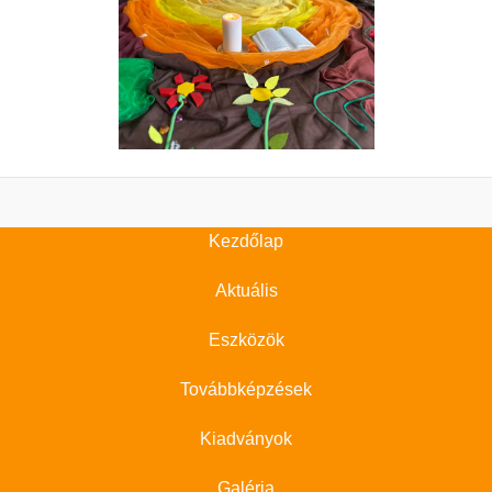
Kezdőlap
Aktuális
Eszközök
Továbbképzések
Kiadványok
Galéria