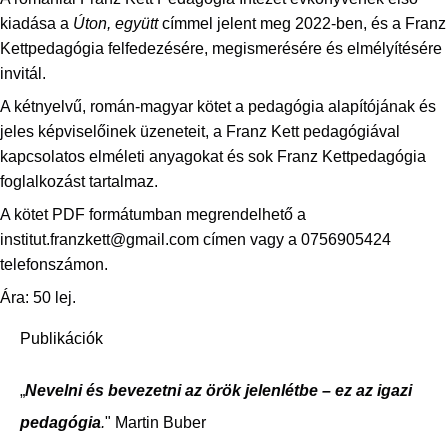
kiadása a
Úton, együtt
címmel jelent meg 2022-ben, és a Franz
Kettpedagógia felfedezésére, megismerésére és elmélyítésére
invitál.
A kétnyelvű, román-magyar kötet a pedagógia alapítójának és
jeles képviselőinek üzeneteit, a Franz Kett pedagógiával
kapcsolatos elméleti anyagokat és sok Franz Kettpedagógia
foglalkozást tartalmaz.
A kötet PDF formátumban megrendelhető a
institut.franzkett@gmail.com címen vagy a 0756905424
telefonszámon.
Ára: 50 lej.
Publikációk
„
Nevelni és bevezetni az örök jelenlétbe – ez az igazi
pedagógia
.
" Martin Buber