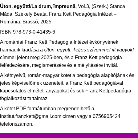
Úton, együtt!/La drum, împreună
, Vol.3, (Szerk.) Stanca
Măda, Székely Beáta, Franz Kett Pedagógia Intézet –
Románia, Brassó, 2025
ISBN 978-973-0-41435-6 .
A romániai Franz Kett Pedagógia Intézet évkönyvének
harmadik kiadása a
Úton, együtt
.
Teljes szívemmel itt vagyok!
címmel jelent meg 2025-ben, és a Franz Kett pedagógia
felfedezésére, megismerésére és elmélyítésére invitál.
A kétnyelvű, román-magyar kötet a pedagógia alapítójának és
jeles képviselőinek üzeneteit, a Franz Kett pedagógiával
kapcsolatos elméleti anyagokat és sok Franz Kettpedagógia
foglalkozást tartalmaz.
A kötet PDF formátumban megrendelhető a
institut.franzkett@gmail.com címen vagy a 0756905424
telefonszámon.