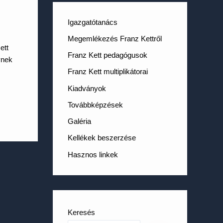
Igazgatótanács
Megemlékezés Franz Kettről
ett
Franz Kett pedagógusok
ynek
Franz Kett multiplikátorai
Kiadványok
Továbbképzése
k
Galéria
Kellékek beszerzése
Hasznos linkek
Keresés