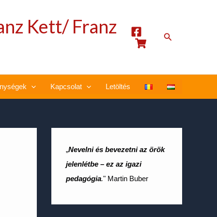
anz Kett/ Franz
Search
nységek
Kapcsolat
Letöltés
„
Nevelni és bevezetni az örök
jelenlétbe – ez az igazi
pedagógia
.
" Martin Buber