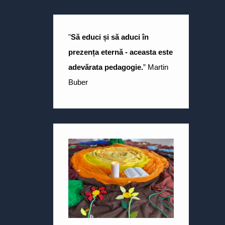
"
Să educi și să aduci în
prezența eternă - aceasta este
adevărata pedagogie.
” Martin
Buber