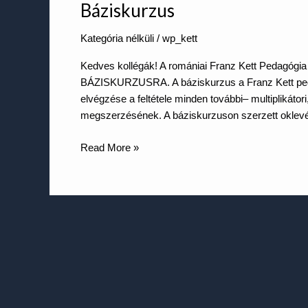
Báziskurzus
Báziskurzus
Kategória nélküli
/
wp_kett
Kedves kollégák! A romániai Franz Kett Pedagógia I
BÁZISKURZUSRA. A báziskurzus a Franz Kett peda
elvégzése a feltétele minden további– multiplikáto
megszerzésének. A báziskurzuson szerzett oklevé
Read More »