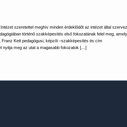
ntézet szeretettel meghív minden érdeklődőt az intézet által szervez
gógiában történő szakképesítés első fokozatának felel meg, amel
ri, Franz Kett pedagógusi, képzői –szakképesítés és cím
l nyitja meg az utat a magasabb fokozatok […]