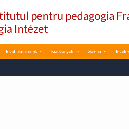
stitutul pentru pedagogia Fr
ia Intézet
Továbbképzések
Kiadványok
Galéria
Tevéke