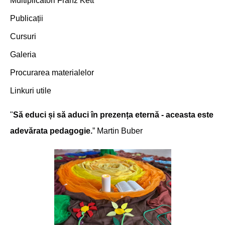
Multiplicatori Franz Kett
Publicații
Cursuri
Galeria
Procurarea materialelor
Linkuri utile
"
Să educi și să aduci în prezența eternă - aceasta este
adevărata pedagogie.
” Martin Buber