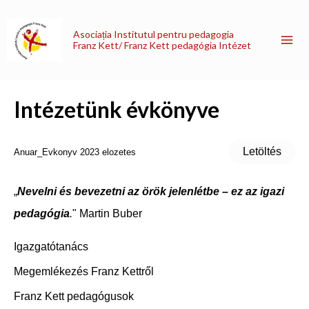
Skip
Mai
to
Asociația Institutul pentru pedagogia
Me
content
Franz Kett/ Franz Kett pedagógia Intézet
Intézetünk évkönyve
Letöltés
Anuar_Evkonyv 2023 elozetes
„
Nevelni és bevezetni az örök jelenlétbe – ez az igazi
pedagógia
.
" Martin Buber
Igazgatótanács
Megemlékezés Franz Kettről
Franz Kett pedagógusok